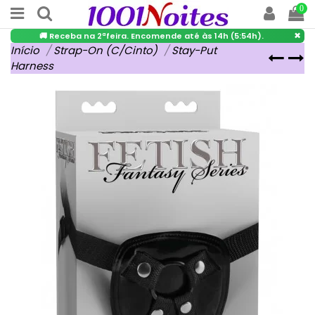
0
×
🚚 Receba na 2ªfeira. Encomende até às 14h (5:54h).
Início
Strap-On (C/Cinto)
Stay-Put
Harness