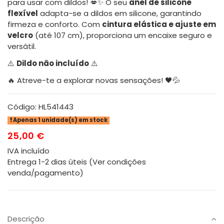
para usar com dildos! 💋✨ O seu
anel de silicone
flexível
adapta-se a dildos em silicone, garantindo
firmeza e conforto. Com
cintura elástica e ajuste em
velcro
(até 107 cm), proporciona um encaixe seguro e
versátil.
⚠️
Dildo não incluído
⚠️
🔥 Atreve-te a explorar novas sensações! 🖤💦
Código:
HL541443
Apenas 1 unidade(s) em stock
25,00 €
IVA incluído
Entrega 1-2 dias úteis (Ver condições
venda/pagamento)
Descrição