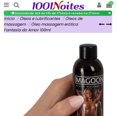
0
×
🚚 Encomende até às 14h de 2ªfeira e receba na 3ªfeira.
Início
Óleos e Lubrificantes
Óleos de
massagem
Óleo massagem erótica
Fantasia do Amor 100ml