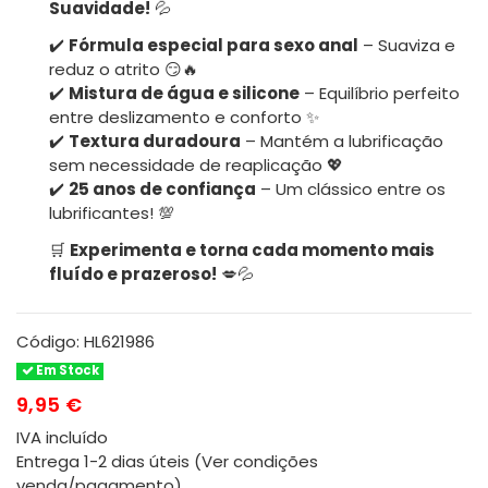
Suavidade!
💦
✔️
Fórmula especial para sexo anal
– Suaviza e
reduz o atrito 😏🔥
✔️
Mistura de água e silicone
– Equilíbrio perfeito
entre deslizamento e conforto ✨
✔️
Textura duradoura
– Mantém a lubrificação
sem necessidade de reaplicação 💖
✔️
25 anos de confiança
– Um clássico entre os
lubrificantes! 💯
🛒
Experimenta e torna cada momento mais
fluído e prazeroso!
💋💦
Código:
HL621986
Em Stock
9,95 €
IVA incluído
Entrega 1-2 dias úteis (Ver condições
venda/pagamento)