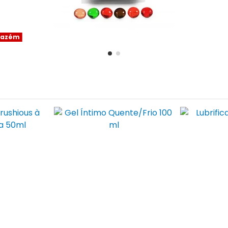
mazém