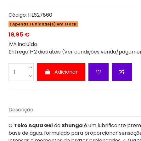
Código:
HL627860
Apenas 1 unidade(s) em stock
19,95 €
IVA incluído
Entrega 1-2 dias úteis (Ver condições venda/pagame
Adicionar
Descrição
O
Toko Aqua Gel
da
Shunga
é um lubrificante pre
base de água, formulado para proporcionar sensaçõ
intensas e momentos de prazer prolongados. A sua t