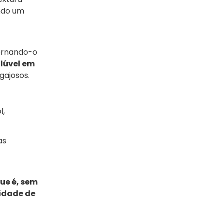
indo um
tornando-o
lúvel em
egajosos.
l,
as
ue é, sem
nidade de