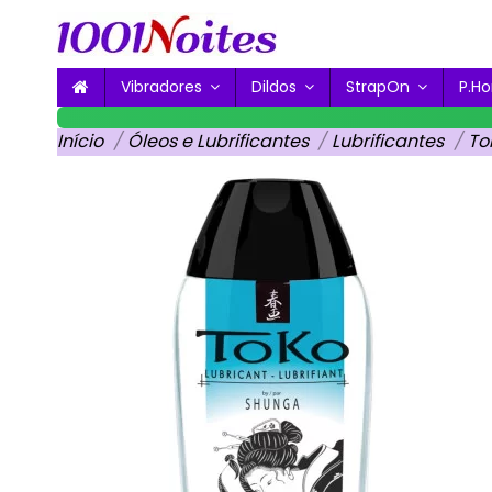
Vibradores
Dildos
StrapOn
P.
Início
Óleos e Lubrificantes
Lubrificantes
To