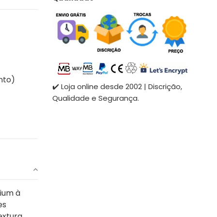
nto)
✔️ Loja online desde 2002 | Discrição,
Qualidade e Segurança.
mium à
es
extura