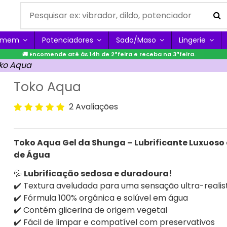
Homem
Potenciadores
Sado/Maso
Lingerie
🚚 Encomende até às 14h de 2ªfeira e receba na 3ªfeira.
ko Aqua
Toko Aqua
2 Avaliações
Toko Aqua Gel da Shunga – Lubrificante Luxuoso
de Água
💦
Lubrificação sedosa e duradoura!
✔️ Textura aveludada para uma sensação ultra-realis
✔️ Fórmula 100% orgânica e solúvel em água
✔️ Contém glicerina de origem vegetal
✔️ Fácil de limpar e compatível com preservativos