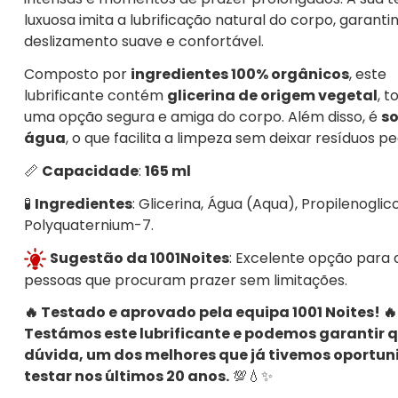
luxuosa imita a lubrificação natural do corpo, garant
deslizamento suave e confortável.
Composto por
ingredientes 100% orgânicos
, este
lubrificante contém
glicerina de origem vegetal
, 
uma opção segura e amiga do corpo. Além disso, é
so
água
, o que facilita a limpeza sem deixar resíduos p
📏
Capacidade
:
165 ml
🧪
Ingredientes
: Glicerina, Água (Aqua), Propilenoglico
Polyquaternium-7.
Sugestão da 1001Noites
: Excelente opção para 
pessoas que procuram prazer sem limitações.
🔥 Testado e aprovado pela equipa 1001 Noites! 🔥
Testámos este lubrificante e podemos garantir q
dúvida, um dos melhores que já tivemos oportu
testar nos últimos 20 anos.
💯💧✨