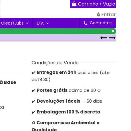
Carrinho
/
Vazio
Entrar
Contactos
Óleos/Lubs
Div.
×
Condições de Venda
✔️
Entregas em 24h
dias úteis (até
às 14:30)
 à Base
✔️
Portes grátis
acima de 60 €
✔️
Devoluções fáceis
— 60 dias
ta
✔️
Embalagem 100 % discreta
♻️
Compromisso Ambiental e
Qualidade