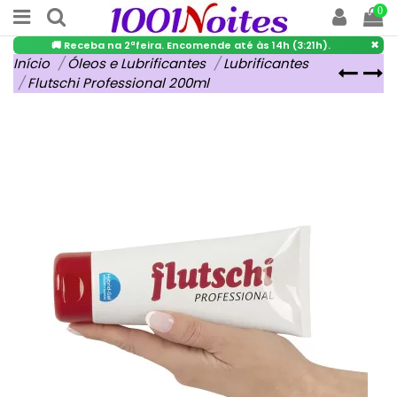
0
×
🚚 Receba na 2ªfeira. Encomende até às 14h (3:21h).
Início
Óleos e Lubrificantes
Lubrificantes
Flutschi Professional 200ml