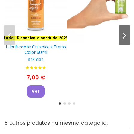
gotado
- Disponível a partir de: 2026-07-22
Lubrificante Crushious Efeito
Calor 50ml
S4F18134
7,00 €
Ver
8 outros produtos na mesma categoria: