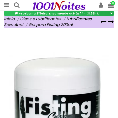
0
×
🚚 Receba na 2ªfeira. Encomende até às 14h (11:52h).
Início
Óleos e Lubrificantes
Lubrificantes
Sexo Anal
Gel para Fisting 200ml