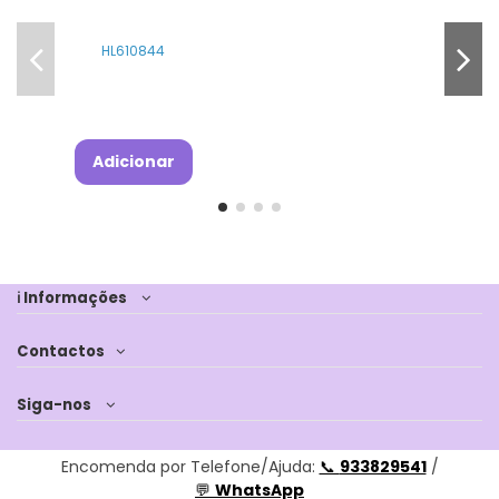
HL610844
Adicionar
ℹ Informações
Contactos
Siga-nos
Encomenda por Telefone/Ajuda:
📞
933829541
/
💬
WhatsApp