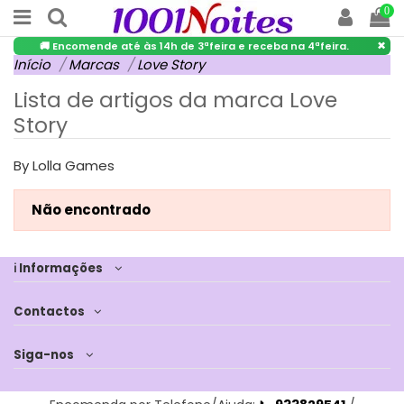
0
×
🚚 Encomende até às 14h de 3ªfeira e receba na 4ªfeira.
Início
Marcas
Love Story
Lista de artigos da marca Love
Story
By Lolla Games
Não encontrado
ℹ Informações
Contactos
Siga-nos