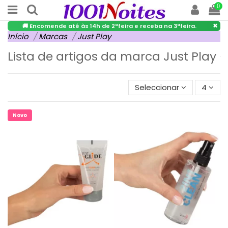
0
×
🚚 Encomende até às 14h de 2ªfeira e receba na 3ªfeira.
Início
Marcas
Just Play
Lista de artigos da marca Just Play
Seleccionar
4
Novo