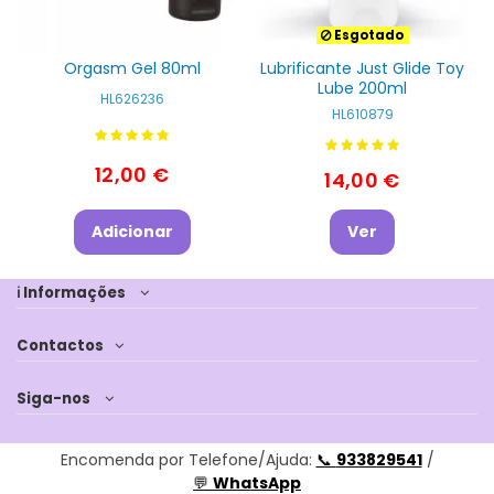
Esgotado
Orgasm Gel 80ml
Lubrificante Just Glide Toy
Lube 200ml
HL626236
HL610879
12,00 €
14,00 €
Adicionar
Ver
ℹ Informações
Contactos
Siga-nos
Encomenda por Telefone/Ajuda:
📞
933829541
/
💬
WhatsApp