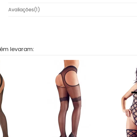
Avaliações
(1)
bém levaram: