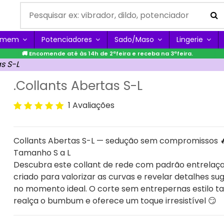
Homem
Potenciadores
Sado/Maso
Lingerie
🚚 Encomende até às 14h de 2ªfeira e receba na 3ªfeira.
s S-L
.Collants Abertas S-L
1 Avaliações
Collants Abertas S-L — sedução sem compromissos 
Tamanho S a L
Descubra este collant de rede com padrão entrelaç
criado para valorizar as curvas e revelar detalhes su
no momento ideal. O corte sem entrepernas estilo t
realça o bumbum e oferece um toque irresistível 😏