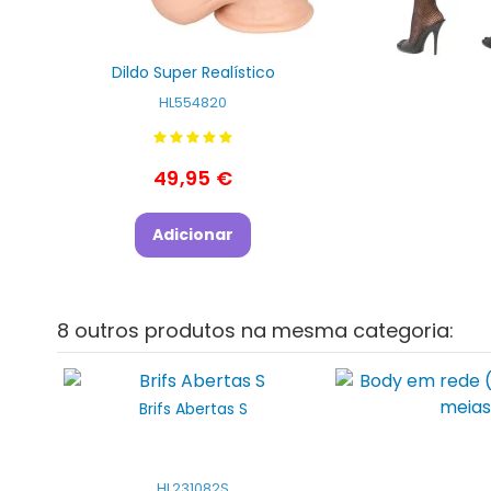
Dildo Super Realístico
HL554820
49,95 €
Adicionar
8 outros produtos na mesma categoria:
Brifs Abertas S
HL231082S