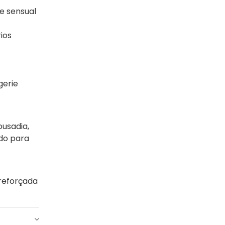
e sensual
ios
gerie
usadia,
ado para
 reforçada