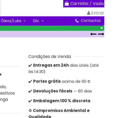
Carrinho
/
Vazio
Entrar
Contactos
Óleos/Lubs
Div.
×
Condições de Venda
✔️
Entregas em 24h
dias úteis (até
às 14:30)

✔️
Portes grátis
acima de 60 €
ado,
✔️
Devoluções fáceis
— 60 dias
gestivos
anga
✔️
Embalagem 100 % discreta
♻️
Compromisso Ambiental e
Qualidade