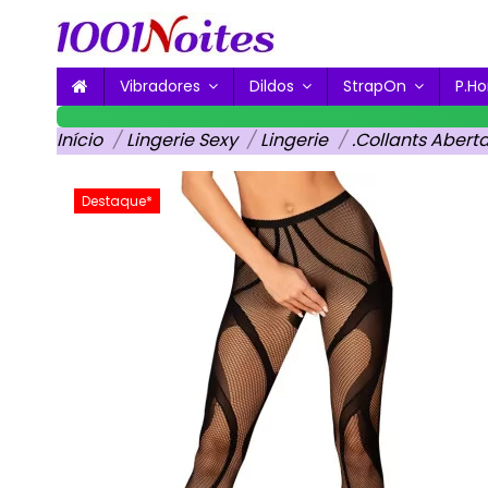
Vibradores
Dildos
StrapOn
P.
Início
Lingerie Sexy
Lingerie
.Collants Aberta
Destaque*