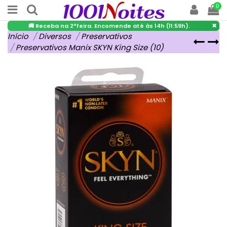
0
×
🚚 Receba na 2ªfeira. Encomende até às 14h (11:59h).
Início
Diversos
Preservativos
Preservativos Manix SKYN King Size (10)