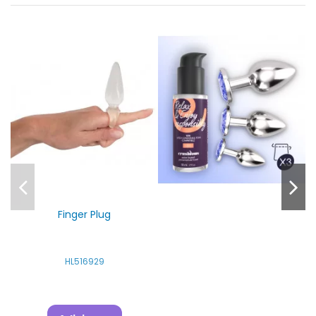
Finger Plug
HL516929