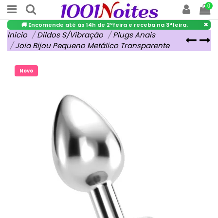
0
×
🚚 Encomende até às 14h de 2ªfeira e receba na 3ªfeira.
Início
Dildos S/Vibração
Plugs Anais
Joia Bijou Pequeno Metálico Transparente
Novo