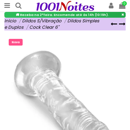
0
×
🚚 Receba na 2ªfeira. Encomende até às 14h (10:19h).
Início
Dildos S/Vibração
Dildos Simples
e Duplos
Cock Clear 6"
Novo