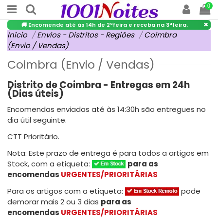
0
×
🚚 Encomende até às 14h de 2ªfeira e receba na 3ªfeira.
Início
Envios - Distritos - Regiões
Coimbra
(Envio / Vendas)
Coimbra (Envio / Vendas)
Distrito de Coimbra - Entregas em 24h
(Dias úteis)
Encomendas enviadas até às 14:30h são entregues no
dia útil seguinte.
CTT Prioritário.
Nota: Este prazo de entrega é para todos a artigos em
Stock, com a etiqueta:
para as
encomendas
URGENTES/PRIORITÁRIAS
Para os artigos com a etiqueta:
pode
demorar mais 2 ou 3 dias
para as
encomendas
URGENTES/PRIORITÁRIAS