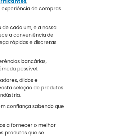
rificantes
,
a experiência de compras
a de cada um, e a nossa
erece a conveniência de
ega rápidas e discretas
erências bancárias,
cómoda possível.
adores, dildos e
vasta seleção de produtos
ndústria.
com confiança sabendo que
nos a fornecer o melhor
 os produtos que se