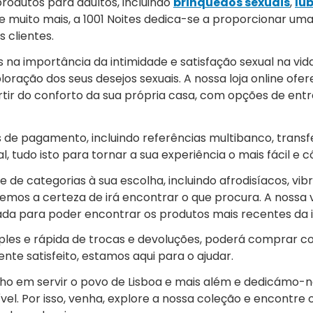
odutos para adultos, incluindo
brinquedos sexuais
,
lub
e muito mais, a 1001 Noites dedica-se a proporcionar um
 clientes.
s na importância da intimidade e satisfação sexual na vid
ploração dos seus desejos sexuais. A nossa loja online of
tir do conforto da sua própria casa, com opções de entr
de pagamento, incluindo referências multibanco, transf
l, tudo isto para tornar a sua experiência o mais fácil e 
e categorias à sua escolha, incluindo afrodisíacos, vibr
mos a certeza de irá encontrar o que procura. A nossa 
da para poder encontrar os produtos mais recentes da i
mples e rápida de trocas e devoluções, poderá comprar 
te satisfeito, estamos aqui para o ajudar.
ulho em servir o povo de Lisboa e mais além e dedicámo-
ível. Por isso, venha, explore a nossa coleção e encontre