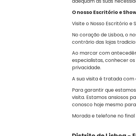
adequam às suas necessida
O nosso Escritório e Sh
Visite o Nosso Escritório 
No coração de Lisboa, o n
contrário das lojas tradici
Ao marcar com antecedênci
especialistas, conhecer o
privacidade.
A sua visita é tratada com
Para garantir que estamos
visita. Estamos ansiosos p
conosco hoje mesmo para a
Morada e telefone no final
Distrito de Lisboa -