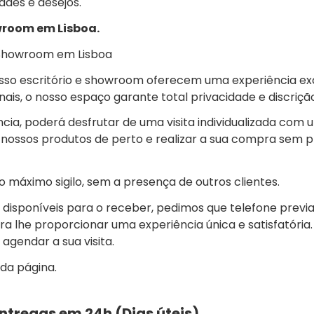
des e desejos.
owroom em Lisboa.
e Showroom em Lisboa
osso escritório e showroom oferecem uma experiência exc
onais, o nosso espaço garante total privacidade e discrição
a, poderá desfrutar de uma visita individualizada com 
s nossos produtos de perto e realizar a sua compra sem
 o máximo sigilo, sem a presença de outros clientes.
 disponíveis para o receber, pedimos que telefone prev
ara lhe proporcionar uma experiência única e satisfatóri
gendar a sua visita.
 da página.
 Entregas em 24h (Dias úteis)