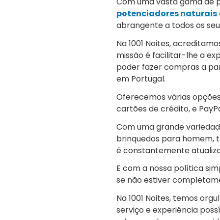
Com uma vasta gama de pr
potenciadores naturais
abrangente a todos os seus
Na 1001 Noites, acreditamo
missão é facilitar-lhe a ex
poder fazer compras a par
em Portugal.
Oferecemos várias opções 
cartões de crédito, e PayPa
Com uma grande variedade d
brinquedos para homem, te
é constantemente atualiza
E com a nossa política si
se não estiver completamen
Na 1001 Noites, temos org
serviço e experiência poss