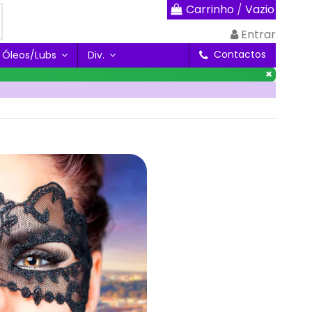
Carrinho
/
Vazio
Entrar
Contactos
Óleos/Lubs
Div.
×