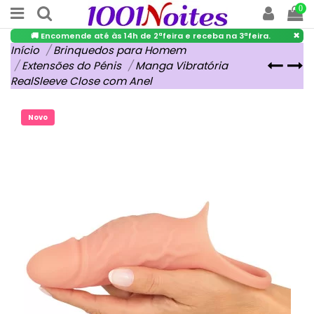
0
×
🚚 Encomende até às 14h de 2ªfeira e receba na 3ªfeira.
Início
Brinquedos para Homem
Extensões do Pénis
Manga Vibratória
RealSleeve Close com Anel
Novo