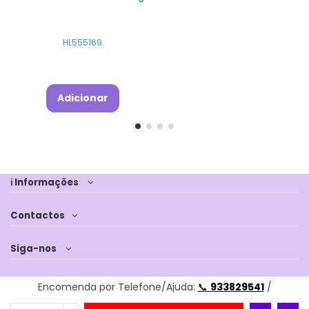
HL555169
Adicionar
ℹ Informações
Contactos
Siga-nos
Encomenda por Telefone/Ajuda:
📞
933829541
/
💬
WhatsApp