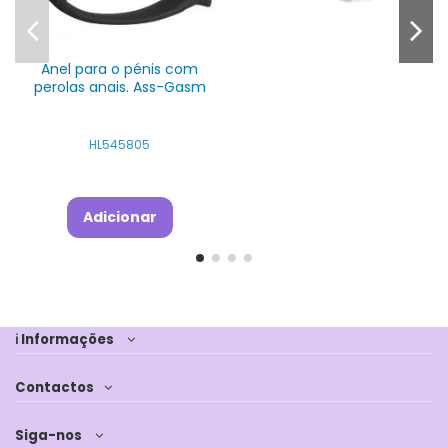
Anel para o pénis com
perolas anais. Ass-Gasm
HL545805
Adicionar
ℹ Informações
Contactos
Siga-nos