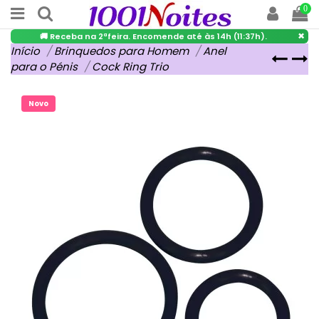
0
×
🚚 Receba na 2ªfeira. Encomende até às 14h (11:37h).
Início
Brinquedos para Homem
Anel
para o Pénis
Cock Ring Trio
Novo