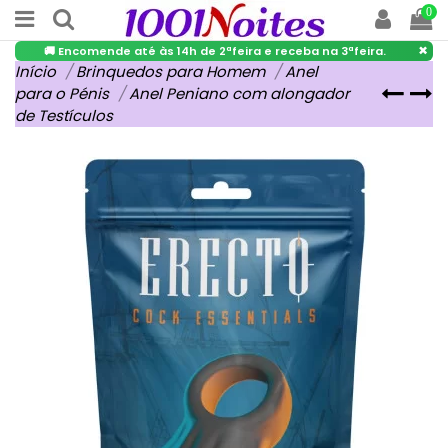
0
×
🚚 Encomende até às 14h de 2ªfeira e receba na 3ªfeira.
Início
Brinquedos para Homem
Anel
para o Pénis
Anel Peniano com alongador
de Testículos