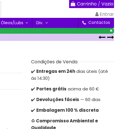
Carrinho
/
Vazio
Entrar
Contactos
Óleos/Lubs
Div.
×
Condições de Venda
✔️
Entregas em 24h
dias úteis (até
às 14:30)
✔️
Portes grátis
acima de 60 €
✔️
Devoluções fáceis
— 60 dias
✔️
Embalagem 100 % discreta
♻️
Compromisso Ambiental e
Qualidade