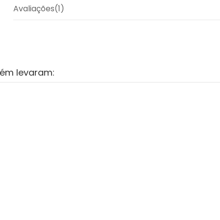
Avaliações
(1)
bém levaram: