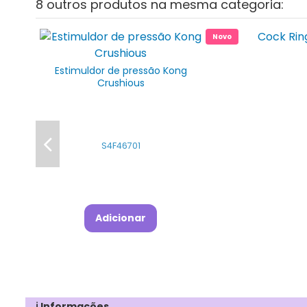
8 outros produtos na mesma categoria:
Novo
Estimuldor de pressão Kong
Crushious
S4F46701
Adicionar
ℹ Informações