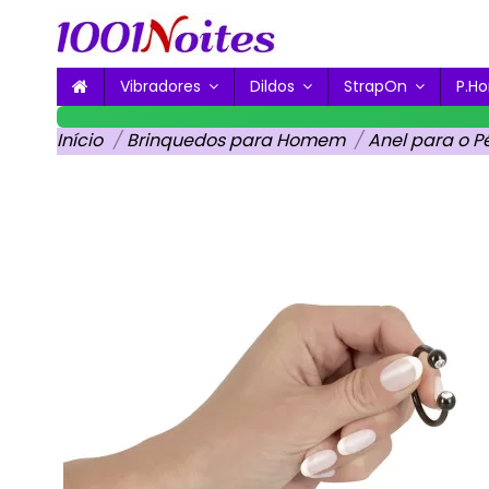
Vibradores
Dildos
StrapOn
P.
Início
Brinquedos para Homem
Anel para o P