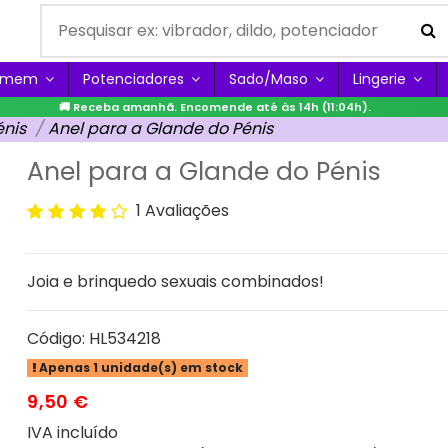
Homem
Potenciadores
Sado/Maso
Lingerie
🚚 Receba amanhã. Encomende até às 14h (11:04h).
énis
Anel para a Glande do Pénis
Anel para a Glande do Pénis
1 Avaliações
Joia e brinquedo sexuais combinados!
Código:
HL534218
Apenas 1 unidade(s) em stock
9,50 €
IVA incluído