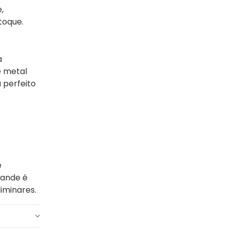
,
toque.
a
e metal
a perfeito
o
e
lande é
iminares.