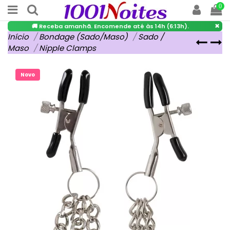
0
×
🚚 Receba amanhã. Encomende até às 14h (6:13h).
Início
Bondage (Sado/Maso)
Sado /
Maso
Nipple Clamps
Novo