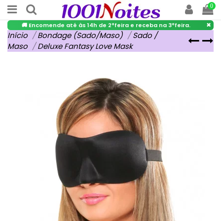
0
×
🚚 Encomende até às 14h de 2ªfeira e receba na 3ªfeira.
Início
Bondage (Sado/Maso)
Sado /
Maso
Deluxe Fantasy Love Mask