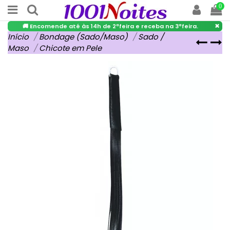
0
×
🚚 Encomende até às 14h de 2ªfeira e receba na 3ªfeira.
Início
Bondage (Sado/Maso)
Sado /
Maso
Chicote em Pele