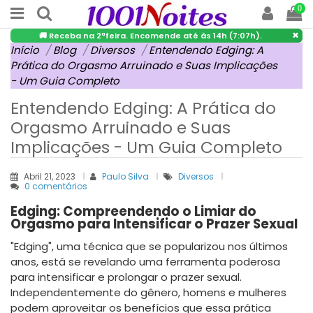
0
×
🚚 Receba na 2ªfeira. Encomende até às 14h (7:07h).
Início
Blog
Diversos
Entendendo Edging: A
Prática do Orgasmo Arruinado e Suas Implicações
- Um Guia Completo
Entendendo Edging: A Prática do
Orgasmo Arruinado e Suas
Implicações - Um Guia Completo
Abril 21, 2023
Paulo Silva
Diversos
0 comentários
Edging: Compreendendo o Limiar do
Orgasmo para Intensificar o Prazer Sexual
"Edging", uma técnica que se popularizou nos últimos
anos, está se revelando uma ferramenta poderosa
para intensificar e prolongar o prazer sexual.
Independentemente do gênero, homens e mulheres
podem aproveitar os benefícios que essa prática