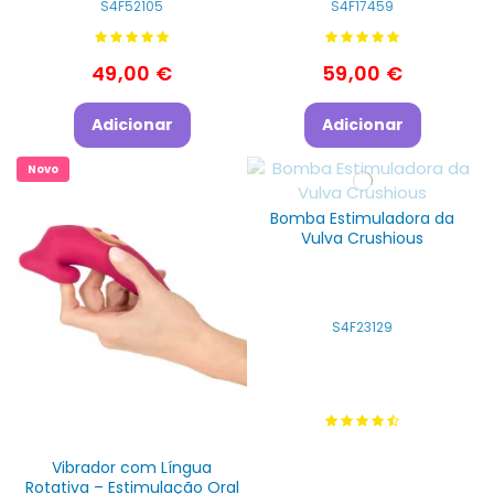
S4F52105
S4F17459
49,00 €
59,00 €
Adicionar
Adicionar
Novo
Bomba Estimuladora da
Vulva Crushious
S4F23129
Vibrador com Língua
Rotativa – Estimulação Oral