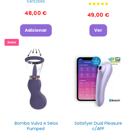
S4F52689
48,00 €
49,00 €
Adicionar
Ver
Novo
.Bomba Vulva e Seios
Satisfyer Dual Pleasure
Pumped
c/APP