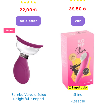
39,50 €
22,00 €
Adicionar
Ver
Novo
Esgotado
.Bomba Vulva e Seios
Shine
Delightful Pumped
HL598038