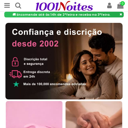
0
×
🚚 Encomende até às 14h de 2ªfeira e receba na 3ªfeira.