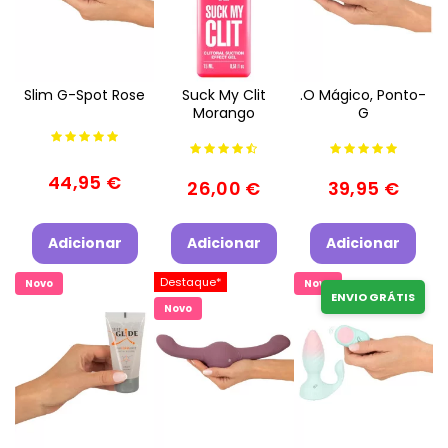
Slim G-Spot Rose
Suck My Clit
.O Mágico, Ponto-
Morango
G
44,95 €
26,00 €
39,95 €
Adicionar
Adicionar
Adicionar
Destaque*
Novo
Novo
ENVIO GRÁTIS
Novo